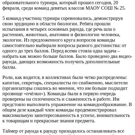
образовательного турнира, который прошел сегодня, 20
февраля, среди команд девятых классов МАОУ СОШ № 25.
5 команд-участниц турнира соревновались, демонстрируя
свою эрудицию в области биологии. Ребята прошли
испытания в четырех основных раунда, где речь шла о
растениях, животных, анатомии и физиологии человека,
экологии. Из предложенного круга вопросов команды
самостоятельно выбирали вопросы разного достоинства: от
одного до трех баллов. Перед всеми стояла одна задача –
набрать как можно больше баллов. Было проведено два видео-
раунда, дающих возможность получить дополнительные
баллы.
Роли, как водится, в коллективах были четко распределены:
капитан, секретарь, специалисты по снабжению, мыслители
(организаторы сошлись во мнении, что им больше подходит
прозвище «пчёлки»). Команды были в первую очередь
проверены на сплоченность и слаженность в работе. Им
предстояло выполнить упражнение на командообразование. В
общем деле каждый член команды продемонстрировал
максимальную заинтересованность в успехе, внимательность
к товарищам и прекрасные знания предмета.
Таймер от раунда к раунду приходилось останавливать все