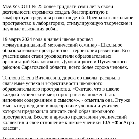
МАОУ СОШ № 25 более тридцати семи лет в своей
деятельности стремится создать благоприятную и
комфортную среду для развития детей. Превратить школьное
пространство в лабораторию, стимулирующую творческие и
научные изыскания ребят.
19 марта 2024 года в нашей школе прошел
межмуниципальный методический семинар «Школьное
образовательное пространство – территория развития». Его
участниками стали руководители образовательных
организаций Балаковского, Духовницкого и Пугачевского
районов Саратовской области, всего более сорока человек.
Теплова Елена Витальевна, директор школы, раскрыла
слагаемые успеха и эффективности школьного
образовательного пространства. «Считаю, что в школе
каждый кубический метр пространства должен быть
наполнен содержанием и смыслом», - отметила она. Эту же
мысль подтвердили в видеоролике ученики и учителя,
которым предложили описать свой образ школьного
пространства. Весело и дружно представили ученический
коллектив и свое отношение к школе ученики 10А «ФосАгро-
класса».
Гости семинара посетили несколько образовательных