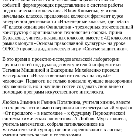
событий, формирующих представление о системе работы
педагогического коллектива. Юлия Клименко, учитель
начальных классов, предложила коллегам фрагмент курса
внеурочной деятельности «Инженерные классы», где ребята
4Г класса осваивали Фанкластик - трехмерных отечественный
конструктор с оригинальной технологией сборки. Ирина
Бурлакова, учитель начальных классов, вместе с 4Д классом в
рамках модуля «Основы православной культуры» на уроке
ОРКСЭ провела дидактическую игру «Святые защитники».
В это время в проектно-исследовательской лаборатории
группа гостей под руководством учителей информатики
Татьяны Мишниной и Екатерины Михайленко провели
мастер-класс «Искусственный интеллект на службе
человека». Педагоги не только показали лучшие видеоролики
обучающихся, но и научили гостей создавать свои видео с
помощью программ искусственного интеллекта.
Любовь Зимина и Галина Потапкина, учителя химии, вместе
со старшеклассниками совершили интеллектуальный марафон
«От прошлого – в настоящее – к будущему Периодической
системы химических элементов». А Любовь Мурзагалиева,
учитель математики, собрала пятиклассников на
математический турнир, где они соревновались в логике,
умении решать задачи и головоломки.