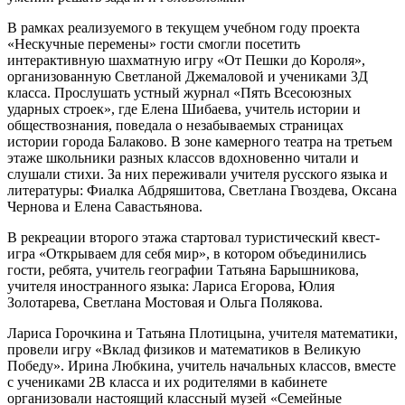
В рамках реализуемого в текущем учебном году проекта
«Нескучные перемены» гости смогли посетить
интерактивную шахматную игру «От Пешки до Короля»,
организованную Светланой Джемаловой и учениками 3Д
класса. Прослушать устный журнал «Пять Всесоюзных
ударных строек», где Елена Шибаева, учитель истории и
обществознания, поведала о незабываемых страницах
истории города Балаково. В зоне камерного театра на третьем
этаже школьники разных классов вдохновенно читали и
слушали стихи. За них переживали учителя русского языка и
литературы: Фиалка Абдряшитова, Светлана Гвоздева, Оксана
Чернова и Елена Савастьянова.
В рекреации второго этажа стартовал туристический квест-
игра «Открываем для себя мир», в котором объединились
гости, ребята, учитель географии Татьяна Барышникова,
учителя иностранного языка: Лариса Егорова, Юлия
Золотарева, Светлана Мостовая и Ольга Полякова.
Лариса Горочкина и Татьяна Плотицына, учителя математики,
провели игру «Вклад физиков и математиков в Великую
Победу». Ирина Любкина, учитель начальных классов, вместе
с учениками 2В класса и их родителями в кабинете
организовали настоящий классный музей «Семейные