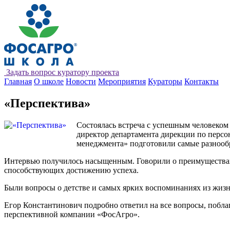
Задать вопрос куратору проекта
Главная
О школе
Новости
Мероприятия
Кураторы
Контакты
«Перспектива»
Cостоялась встреча с успешным человеком 
директор департамента дирекции по перс
менеджмента» подготовили самые разнооб
Интервью получилось насыщенным. Говорили о преимуществах 
способствующих достижению успеха.
Были вопросы о детстве и самых ярких воспоминаниях из жизн
Егор Константинович подробно ответил на все вопросы, поблаг
перспективной компании «ФосАгро».