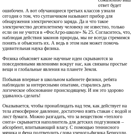
ответ будет
ошибочен. А вот обучающиеся третьих классов узнали
сегодня о том, что султанчиком называют прибор для
обнаружения электрического заряда. Да и что такое
электричество десятилетнему человеку не известно, только
если он не учится в «ФосАгро-школе» № 25. Согласитесь, что,
наблюдая действия законов природы, мы не всегда стремимся
понять и объяснить их. А ведь в этом нам может помочь
удивительная наука физика.
Физика объясняет какие научные идеи скрываются за
повседневными явлениями вокруг нас, как связаны простые
вещи и глобальные явления на планете Земля.
Побывав впервые в школьном кабинете физики, ребята
наблюдали за интересными опытами, старались дать
логическое обоснование происходящему. И им это здорово
удавалось сделать!
Оказывается, чтобы пронаблюдать над тем, как действует на
тела атмосферное давление, достаточно взять стакан с водой и
лист бумаги. Можно разгадать, что за веществом «теплого
снега» скрывается наполнитель для детских подгузников –
абсорбент, впитывающий влагу. С помощью теннисного
мячика и фена подтвердить слова ученого-физика Бернулли,