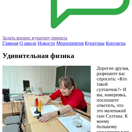
Задать вопрос куратору проекта
Главная
О школе
Новости
Мероприятия
Кураторы
Контакты
Удивительная физика
Дорогие друзья,
разрешите вас
спросить: «Кто
такой
султанчик?» И
вы, наверняка,
поспешите
ответить, что
это маленький
сын Султана. К
моему
большому
сожалению ваш